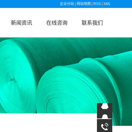
企业分站
|
网站地图
|
RSS
|
XML
新闻资讯
在线咨询
联系我们
13863838763