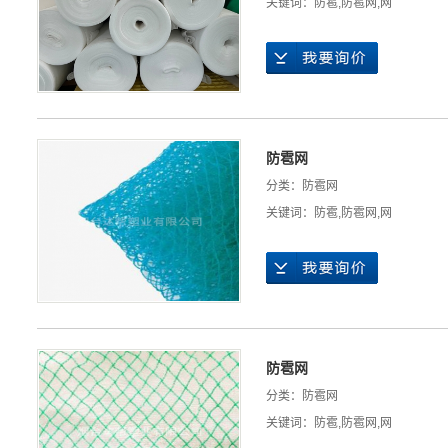
关键词：
防雹
,
防雹网
,
网
防雹网
分类：
防雹网
关键词：
防雹
,
防雹网
,
网
防雹网
分类：
防雹网
关键词：
防雹
,
防雹网
,
网