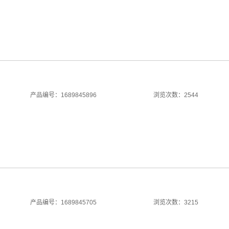
产品编号：1689845896
浏览次数：2544
产品编号：1689845705
浏览次数：3215