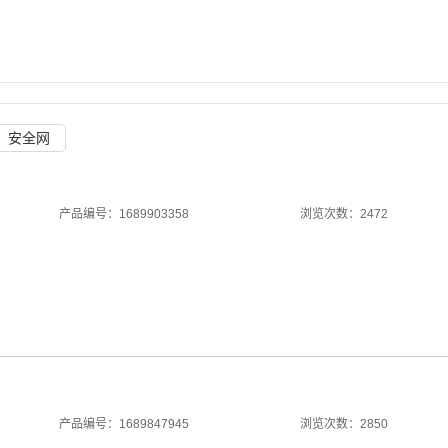
安全网
产品编号：1689903358
浏览次数：2472
产品编号：1689847945
浏览次数：2850