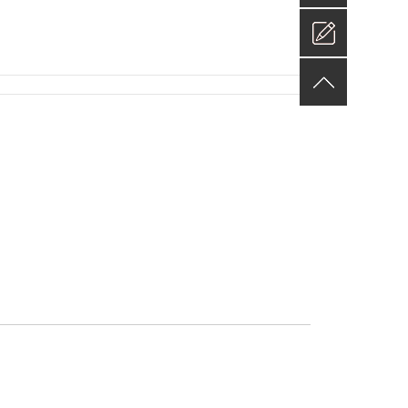
在
线
留
言