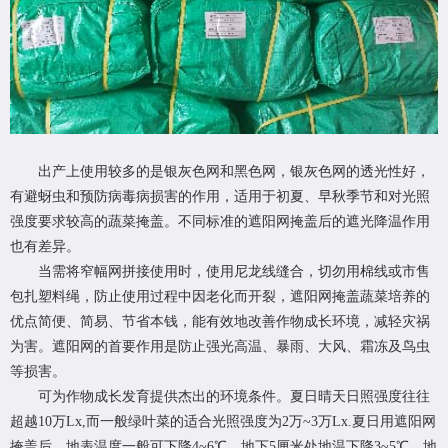
出产上使用较多的是银灰色网和黑色网，银灰色网的透光性好，
有避蚜虫和预防病毒病损害的作用，适用于初夏、早秋季节和对光照
强度要求较高的蔬菜掩盖。不同标准的遮阳网掩盖后的遮光降温作用
也有差异。
当需将窄幅网拼接使用时，使用尼龙线缝合，切勿用棉线或市售
包扎塑料绳，防止使用过程中因老化而开裂，遮阳网掩盖蔬菜培养的
优点简便、简易、节省本钱，能有效地改善作物成长环境，减轻灾祸
为害。遮阳网的首要作用是防止强光高温、暴雨、大风、霜冻及鸟虫
等损害。
可为作物成长发育提供杰出的环境条件。夏日晴天日照强度往往
超越10万Lx,而一般绿叶菜的适合光照强度为2万~3万Lx.夏日用遮阳网
掩盖后，地表温度一般可下降4~6℃，地下5厘米处地温下降3~5℃，地