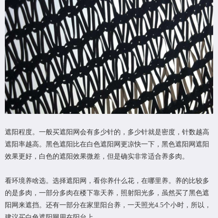
遮阳程度。一般买遮阳网会有多少针的，多少针就是密度，针数越高
遮阳率越高。黑色遮阳比在白色遮阳网更凉快一下，黑色遮阳网遮阳
效果更好，白色的遮阳效果微差，但是确实非常适合养多肉。
看环境养啥选。选择遮阳网，看你养什么花，在哪里养。养的比较多
的是多肉，一部分多肉在楼下靠天养，照射阳光多，虽然买了黑色遮
阳网来遮挡。还有一部分在家里阳台养，一天照光4.5个小时，所以，
建议买白色遮阳网用在阳台上。