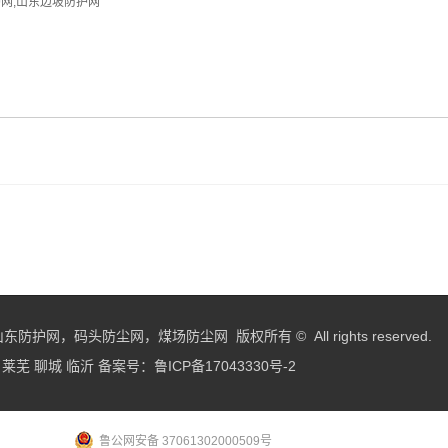
护网
,
山东边坡防护网
，码头防尘网，煤场防尘网 版权所有 © All rights reserved.
莱芜
聊城
临沂
备案号：
鲁ICP备17043330号-2
鲁公网安备 37061302000509号