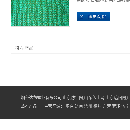
关键词：
山东建筑防护网
,
山东防
推荐产品
烟台达帮塑业有限公司,山东防尘网,山东盖土网,山东遮阳网,山东防护网
热推产品
| 主营区域：
烟台
济南
滨州
德州
东营
菏泽
济宁