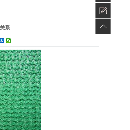
在
线
关系
留
言