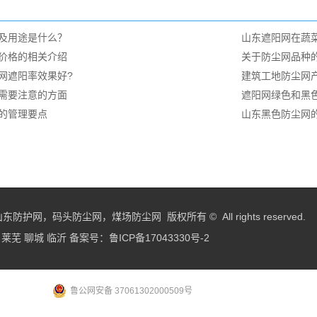
及用途是什么？
山东遮阳网在蔬
价格的相关介绍
关于防尘网品种
网遮阳率效果好?
建筑工地防尘网
需要注意的方面
遮阳网绿色和黑
的管理要点
山东黑色防尘网
，码头防尘网，煤场防尘网 版权所有 © All rights reserved.
莱芜
聊城
临沂
备案号：
鲁ICP备17043330号-2
鲁公网安备 37061302000509号