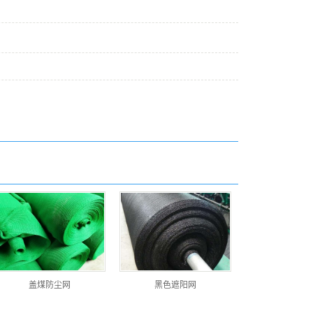
盖煤防尘网
黑色遮阳网