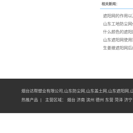
相关新闻：
遮阳网的作用以
山东工地防尘网
什么颜色的遮阳
山东遮阳网使用
生姜撤遮阳网后
烟台达帮塑业有限公司,山东防尘网,山东盖土网,山东遮阳网,山东防护网
热推产品
| 主营区域：
烟台
济南
滨州
德州
东营
菏泽
济宁