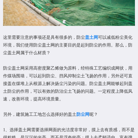
这里需要注意的事项还是具有很多的，防尘
盖土网
可以减低粉尘美化
环境，我们使用防尘盖土网的主要目的是起到防尘的作用。那么，防
尘盖土网属于什么材质？
防尘盖土网采用高密度聚乙烯做为原料，经特殊工艺编织成网状，用
作煤场围墙，可以起到防尘、挡风抑制尘土飞扬的作用，另外还可直
接盖在煤堆上从根源上解决扬尘污染的问题。防尘盖土网能够起到盖
土防尘的作用，可以有效的防治尘土飞扬的问题。一定程度上降低风
速，改善环境，提高环境质量。
另外，建筑施工工地怎么选择好的盖土
防尘网
呢？
1、选择盖土网需要选择网面的光洁度非常好，摸上去有质感，而不是
很粗糙，是沉沉的光亮，而不是浮夸的亮；摸上去柔韧适中，富有弹